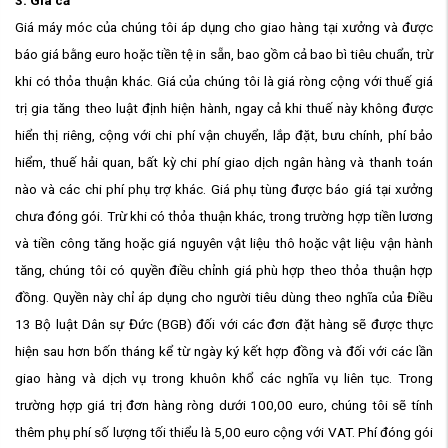
Giá máy móc của chúng tôi áp dụng cho giao hàng tại xưởng và được
báo giá bằng euro hoặc tiền tệ in sẵn, bao gồm cả bao bì tiêu chuẩn, trừ
khi có thỏa thuận khác. Giá của chúng tôi là giá ròng cộng với thuế giá
trị gia tăng theo luật định hiện hành, ngay cả khi thuế này không được
hiển thị riêng, cộng với chi phí vận chuyển, lắp đặt, bưu chính, phí bảo
hiểm, thuế hải quan, bất kỳ chi phí giao dịch ngân hàng và thanh toán
nào và các chi phí phụ trợ khác. Giá phụ tùng được báo giá tại xưởng
chưa đóng gói. Trừ khi có thỏa thuận khác, trong trường hợp tiền lương
và tiền công tăng hoặc giá nguyên vật liệu thô hoặc vật liệu vận hành
tăng, chúng tôi có quyền điều chỉnh giá phù hợp theo thỏa thuận hợp
đồng. Quyền này chỉ áp dụng cho người tiêu dùng theo nghĩa của Điều
13 Bộ luật Dân sự Đức (BGB) đối với các đơn đặt hàng sẽ được thực
hiện sau hơn bốn tháng kể từ ngày ký kết hợp đồng và đối với các lần
giao hàng và dịch vụ trong khuôn khổ các nghĩa vụ liên tục. Trong
trường hợp giá trị đơn hàng ròng dưới 100,00 euro, chúng tôi sẽ tính
thêm phụ phí số lượng tối thiểu là 5,00 euro cộng với VAT. Phí đóng gói