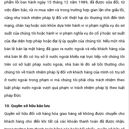
phẩm lỗi ban hành ngày 15 tháng 12 năm 1989, đã được sửa đổi, từ
việc đảm bảo, rủi ro mua sắm và trong trường hợp gian lận che giấu lỗi,
cũng như trách nhiệm pháp lý đối với thiệt hại do thương tích đến tính
mạng, chân tay hoặc sức khỏe dựa trên hành vi vi phạm nghĩa vụ do sơ
suất của chúng tôi hoặc hành vi vi phạm nghĩa vụ do cố ý hoặc sơ suất
của đại diện hợp pháp hoặc đại lý ủy quyền của chúng tôi. Nếu một nhà
bán lẻ bán lại mặt hàng đã giao ra nước ngoài và nếu khách hàng của
nhà bán lẻ đó có trụ sở ở nước ngoài khiếu nại trực tiếp với chúng tôi
trên cơ sở luật pháp nước ngoài, nhà bán lẻ đó sẽ bồi thường cho
chúng tôi về trách nhiệm pháp lý đối với khách hàng của mình có trụ sở
ở nước ngoài trong phạm vi mà chúng tôi phải chịu trách nhiệm theo
luật pháp nước ngoài vượt quá phạm vi trách nhiệm pháp lý theo luật
pháp Đức.
10. Quyền sở hữu bảo lưu
Quyền sở hữu đối với hàng hóa giao hàng sẽ không được chuyển cho
khách hàng cho đến khi tất cả các khoản thanh toán đã được nhận;
trong trường hợp thanh toán bằng séc hoặc hối phiếu, quyền sở hữu sẽ